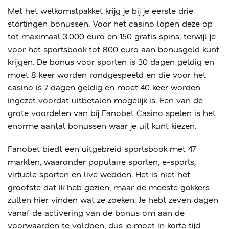
Met het welkomstpakket krijg je bij je eerste drie
stortingen bonussen. Voor het casino lopen deze op
tot maximaal 3.000 euro en 150 gratis spins, terwijl je
voor het sportsbook tot 800 euro aan bonusgeld kunt
krijgen. De bonus voor sporten is 30 dagen geldig en
moet 8 keer worden rondgespeeld en die voor het
casino is 7 dagen geldig en moet 40 keer worden
ingezet voordat uitbetalen mogelijk is. Een van de
grote voordelen van bij Fanobet Casino spelen is het
enorme aantal bonussen waar je uit kunt kiezen.
Fanobet biedt een uitgebreid sportsbook met 47
markten, waaronder populaire sporten, e-sports,
virtuele sporten en live wedden. Het is niet het
grootste dat ik heb gezien, maar de meeste gokkers
zullen hier vinden wat ze zoeken. Je hebt zeven dagen
vanaf de activering van de bonus om aan de
voorwaarden te voldoen, dus je moet in korte tijd