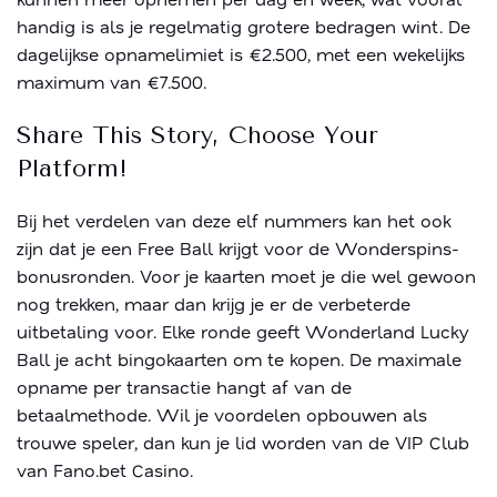
handig is als je regelmatig grotere bedragen wint. De
dagelijkse opnamelimiet is €2.500, met een wekelijks
maximum van €7.500.
Share This Story, Choose Your
Platform!
Bij het verdelen van deze elf nummers kan het ook
zijn dat je een Free Ball krijgt voor de Wonderspins-
bonusronden. Voor je kaarten moet je die wel gewoon
nog trekken, maar dan krijg je er de verbeterde
uitbetaling voor. Elke ronde geeft Wonderland Lucky
Ball je acht bingokaarten om te kopen. De maximale
opname per transactie hangt af van de
betaalmethode. Wil je voordelen opbouwen als
trouwe speler, dan kun je lid worden van de VIP Club
van Fano.bet Casino.