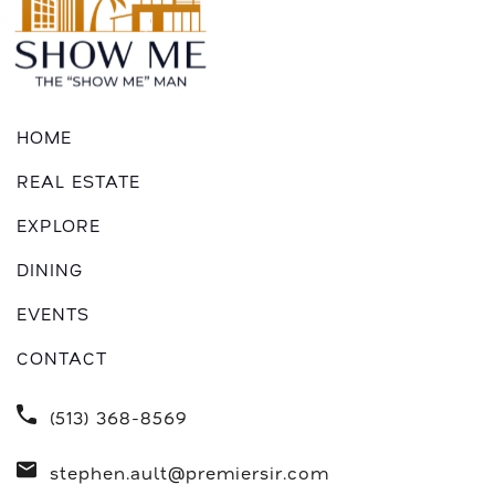
HOME
REAL ESTATE
EXPLORE
DINING
EVENTS
CONTACT
(513) 368-8569
stephen.ault@premiersir.com