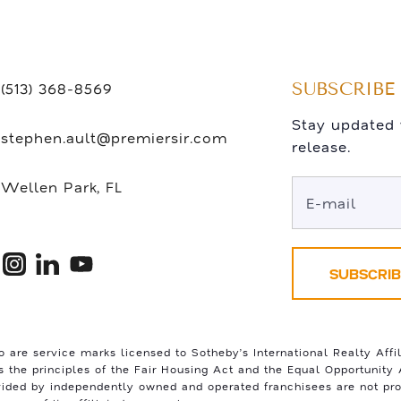
SUBSCRIBE
(513) 368-8569
Stay updated 
stephen.ault@premiersir.com
release.
Wellen Park, FL
o are service marks licensed to Sotheby’s International Realty Affi
s the principles of the Fair Housing Act and the Equal Opportunity
vided by independently owned and operated franchisees are not pro