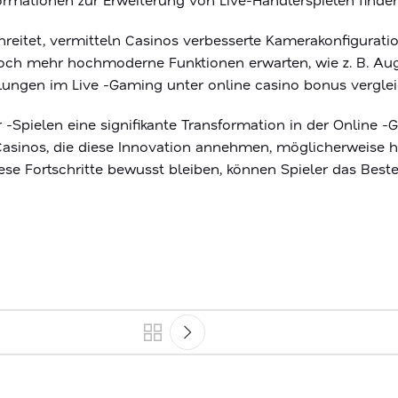
formationen zur Erweiterung von Live-Händlerspielen finde
chreitet, vermitteln Casinos verbesserte Kamerakonfigurat
 noch mehr hochmoderne Funktionen erwarten, wie z. B. Au
klungen im Live -Gaming unter
online casino bonus vergle
-Spielen eine signifikante Transformation in der Online -G
sinos, die diese Innovation annehmen, möglicherweise
se Fortschritte bewusst bleiben, können Spieler das Best