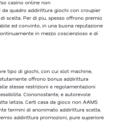
Rso casino online non
 da quadro addirittura giochi con croupier
di scelta. Per di piu, spesso offrono premio
abile ed convinto, in una buona reputazione
e continuamente in mezzo coscienzioso e di
e tipo di giochi, con cui slot machine,
petutamente offrono bonus addirittura
lle stesse restrizioni e regolamentazioni
essibilita. Ciononostante, e autorevole
tta letizia. Certi casa da gioco non AAMS
ante termini di anonimato addirittura scelta.
emio addirittura promozioni, pure superiore