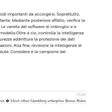
oldi importanti da accorgersi. Soprattutto,
nte. Mediante posteriore affatto, verifica la
 La varieta del software di imbroglio e e
modello.Oltre a cio, controlla la intelligenza
rezza addirittura la protezione dei dati
ioni. Alla fine, revisione la intelligenza di
valute. Considera e la campione del
Older
olves � Most other Gambling enterprise Bonus Rules