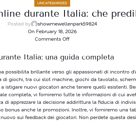
UNCATEGORIZED
nline durante Italia: che pre
Posted by
showmewellenpark59824
On February 18, 2026
Comments Off
rante Italia: una guida completa
 possibilita brillante verso gli appassionati di incontro 
a di giochi, tra cui slot machine, giochi da tavolato, sch
a istigare nuovi giocatori anche tenere quelli esistenti. Be
anale completa, vi forniremo tutte le informazioni di cui av
di apprezzare la decisione addirittura la fiducia di indivi
o bonus anche le promozioni. Inoltre, vi forniremo una tab
 nuovo sui feedback dei giocatori. Non perdete questa desi