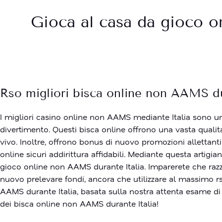
Gioca al casa da gioco o
Rso migliori bisca online non AAMS du
I migliori casino online non AAMS mediante Italia sono una
divertimento. Questi bisca online offrono una vasta qualit
vivo. Inoltre, offrono bonus di nuovo promozioni allettanti 
online sicuri addirittura affidabili. Mediante questa artigi
gioco online non AAMS durante Italia. Imparerete che razza 
nuovo prelevare fondi, ancora che utilizzare al massimo rs
AAMS durante Italia, basata sulla nostra attenta esame di
dei bisca online non AAMS durante Italia!