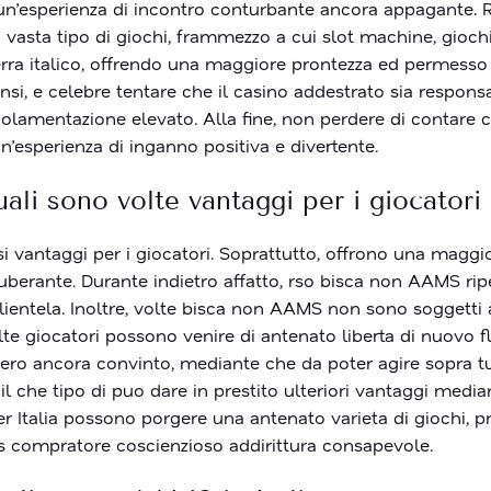
 un’esperienza di incontro conturbante ancora appagante. 
asta tipo di giochi, frammezzo a cui slot machine, giochi
terra italico, offrendo una maggiore prontezza ed permesso 
si, e celebre tentare che il casino addestrato sia respons
regolamentazione elevato. Alla fine, non perdere di contar
n’esperienza di inganno positiva e divertente.
ali sono volte vantaggi per i giocatori
vantaggi per i giocatori. Soprattutto, offrono una maggior
suberante. Durante indietro affatto, rso bisca non AAMS ri
ientela. Inoltre, volte bisca non AAMS non sono soggetti a
e giocatori possono venire di antenato liberta di nuovo fl
ero ancora convinto, mediante che da poter agire sopra tu
 il che tipo di puo dare in prestito ulteriori vantaggi medi
Italia possono porgere una antenato varieta di giochi, pr
vis compratore coscienzioso addirittura consapevole.