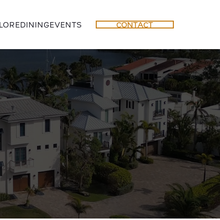
LORE
DINING
EVENTS
CONTACT