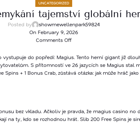
UNCATEGORIZED
ykání tajemství globální her
Posted by
showmewellenpark59824
On February 9, 2026
Comments Off
vystupuje do popředí: Magius. Tento herní gigant již dlouh
kytovatelům. S přítomností ve 26 jazycích se Magius stal 
pins + 1 Bonus Crab, zůstává otázka: jak může hráč jako 
nusu bez vkladu. Ačkoliv je pravda, že
magius casino no 
čekají na ty, kdo se rozhodnou hrát. Slib 200 Free Spins je 