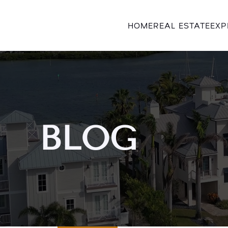
HOME
REAL ESTATE
EXP
BLOG