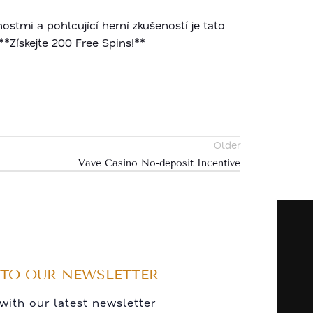
nostmi a pohlcující herní zkušeností je tato
**Získejte 200 Free Spins!**
Older
Vave Casino No-deposit Incentive
 TO OUR NEWSLETTER
with our latest newsletter