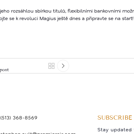
S jeho rozsáhlou sbírkou titulů, flexibilními bankovními mož
te se k revoluci Magius ještě dnes a připravte se na start!
upont
SUBSCRIBE
(513) 368-8569
Stay updated 