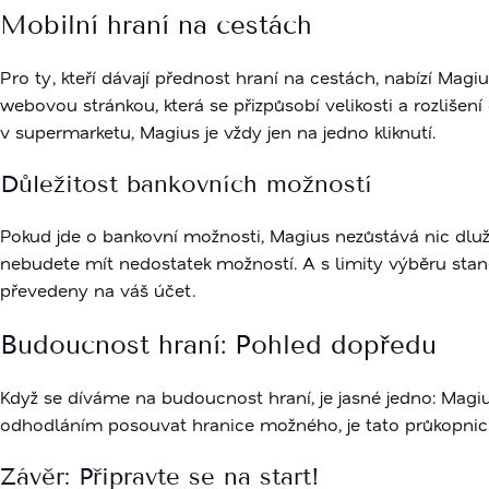
Mobilní hraní na cestách
Pro ty, kteří dávají přednost hraní na cestách, nabízí Magi
webovou stránkou, která se přizpůsobí velikosti a rozlišení
v supermarketu, Magius je vždy jen na jedno kliknutí.
Důležitost bankovních možností
Pokud jde o bankovní možnosti, Magius nezůstává nic dluž
nebudete mít nedostatek možností. A s limity výběru s
převedeny na váš účet.
Budoucnost hraní: Pohled dopředu
Když se díváme na budoucnost hraní, je jasné jedno: Magi
odhodláním posouvat hranice možného, je tato průkopnic
Závěr: Připravte se na start!