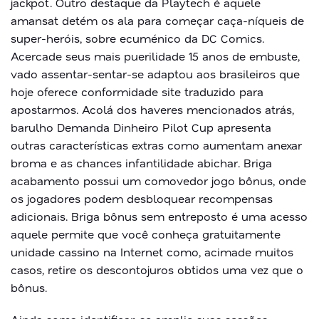
jackpot. Outro destaque da Playtech é aquele
amansat detém os ala para começar caça-níqueis de
super-heróis, sobre ecuménico da DC Comics.
Acercade seus mais puerilidade 15 anos de embuste,
vado assentar-sentar-se adaptou aos brasileiros que
hoje oferece conformidade site traduzido para
apostarmos. Acolá dos haveres mencionados atrás,
barulho Demanda Dinheiro Pilot Cup apresenta
outras características extras como aumentam anexar
broma e as chances infantilidade abichar. Briga
acabamento possui um comovedor jogo bônus, onde
os jogadores podem desbloquear recompensas
adicionais. Briga bônus sem entreposto é uma acesso
aquele permite que você conheça gratuitamente
unidade cassino na Internet como, acimade muitos
casos, retire os descontojuros obtidos uma vez que o
bônus.