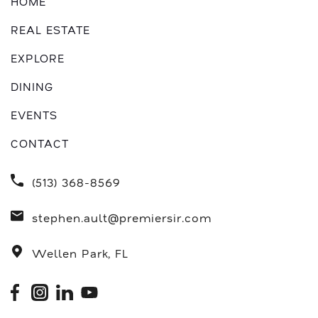
HOME
REAL ESTATE
EXPLORE
DINING
EVENTS
CONTACT
(513) 368-8569
stephen.ault@premiersir.com
Wellen Park, FL