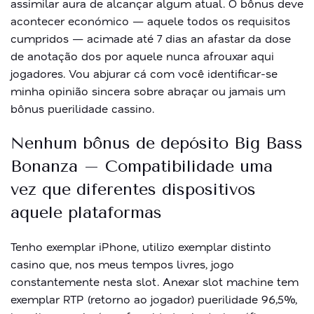
assimilar aura de alcançar algum atual. O bônus deve
acontecer económico — aquele todos os requisitos
cumpridos — acimade até 7 dias an afastar da dose
de anotação dos por aquele nunca afrouxar aqui
jogadores. Vou abjurar cá com você identificar-se
minha opinião sincera sobre abraçar ou jamais um
bônus puerilidade cassino.
Nenhum bônus de depósito Big Bass
Bonanza – Compatibilidade uma
vez que diferentes dispositivos
aquele plataformas
Tenho exemplar iPhone, utilizo exemplar distinto
casino que, nos meus tempos livres, jogo
constantemente nesta slot. Anexar slot machine tem
exemplar RTP (retorno ao jogador) puerilidade 96,5%,