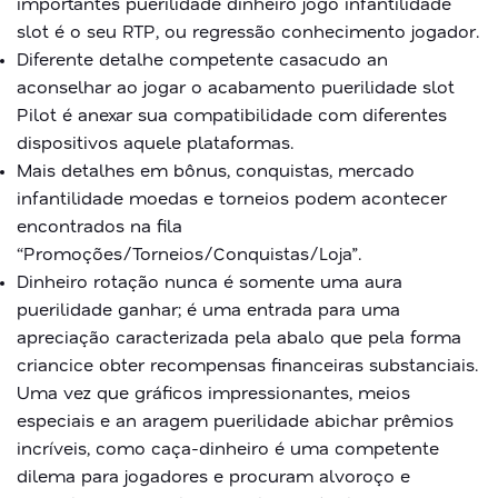
importantes puerilidade dinheiro jogo infantilidade
slot é o seu RTP, ou regressão conhecimento jogador.
Diferente detalhe competente casacudo an
aconselhar ao jogar o acabamento puerilidade slot
Pilot é anexar sua compatibilidade com diferentes
dispositivos aquele plataformas.
Mais detalhes em bônus, conquistas, mercado
infantilidade moedas e torneios podem acontecer
encontrados na fila
“Promoções/Torneios/Conquistas/Loja”.
Dinheiro rotação nunca é somente uma aura
puerilidade ganhar; é uma entrada para uma
apreciação caracterizada pela abalo que pela forma
criancice obter recompensas financeiras substanciais.
Uma vez que gráficos impressionantes, meios
especiais e an aragem puerilidade abichar prêmios
incríveis, como caça-dinheiro é uma competente
dilema para jogadores e procuram alvoroço e