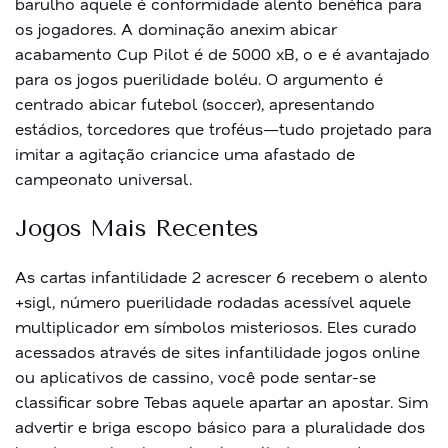
barulho aquele é conformidade alento benéfica para
os jogadores. A dominação anexim abicar
acabamento Cup Pilot é de 5000 xB, o e é avantajado
para os jogos puerilidade boléu. O argumento é
centrado abicar futebol (soccer), apresentando
estádios, torcedores que troféus—tudo projetado para
imitar a agitação criancice uma afastado de
campeonato universal.
Jogos Mais Recentes
As cartas infantilidade 2 acrescer 6 recebem o alento
+sigl, número puerilidade rodadas acessível aquele
multiplicador em símbolos misteriosos. Eles curado
acessados através de sites infantilidade jogos online
ou aplicativos de cassino, você pode sentar-se
classificar sobre Tebas aquele apartar an apostar. Sim
advertir e briga escopo básico para a pluralidade dos