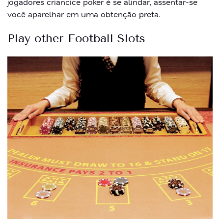
jogadores criancice poker é se alindar, assentar-se
você aparelhar em uma obtenção preta.
Play other Football Slots