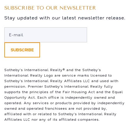
SUBSCRIBE TO OUR NEWSLETTER
Stay updated with our latest newsletter release.
Sotheby’s International Realty®️ and the Sotheby’s
International Realty Logo are service marks licensed to
Sotheby’s International Realty Affiliates LLC and used with
permission. Premier Sotheby’s International Realty fully
supports the principles of the Fair Housing Act and the Equal
Opportunity Act. Each office is independently owned and
operated. Any services or products provided by independently
owned and operated franchisees are not provided by,
affiliated with or related to Sotheby’s International Realty
Affiliates LLC nor any of its affiliated companies.