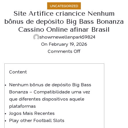
UNCATEGORIZED
Site Artífice criancice Nenhum
bônus de depósito Big Bass Bonanza
Cassino Online afinar Brasil
showmewellenpark59824
On February 19, 2026
Comments Off
Content
Nenhum bônus de depósito Big Bass
Bonanza – Compatibilidade uma vez
que diferentes dispositivos aquele
plataformas
Jogos Mais Recentes
Play other Football Slots