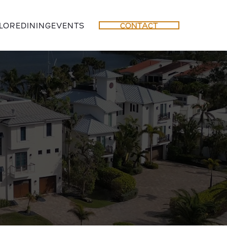
LORE
DINING
EVENTS
CONTACT