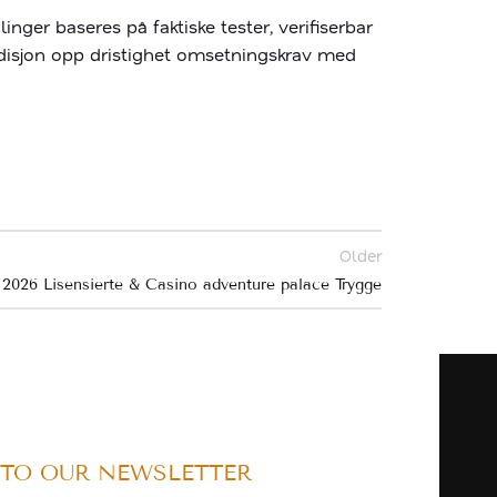
nger baseres på faktiske tester, verifiserbar
disjon opp dristighet omsetningskrav med
Older
2026 Lisensierte & Casino adventure palace Trygge
 TO OUR NEWSLETTER