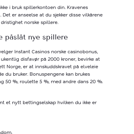
kke i bruk spillerkontoen din. Kravenes
. Det er anseelse at du sjekker disse vilkårene
 dristighet norske spillere.
 påslåt nye spillere
velger Instant Casinos norske casinobonus,
ukentlig disfavør på 2000 kroner, bevirke at
tt Norge, er at innskuddskravet på elveleie
etode du bruker. Bonuspengene kan brukes
ting 50 %, roulette 5 %, med andre dans 20 %.
t et nytt bettingselskap hvilken du ikke er
endom.