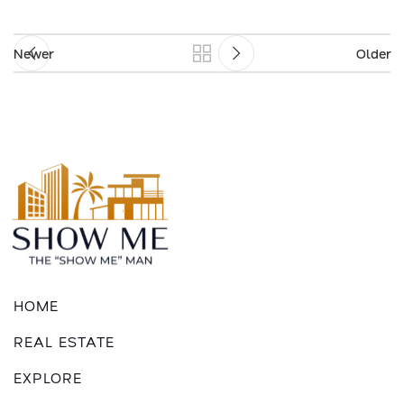
Newer
Older
HOME
REAL ESTATE
EXPLORE