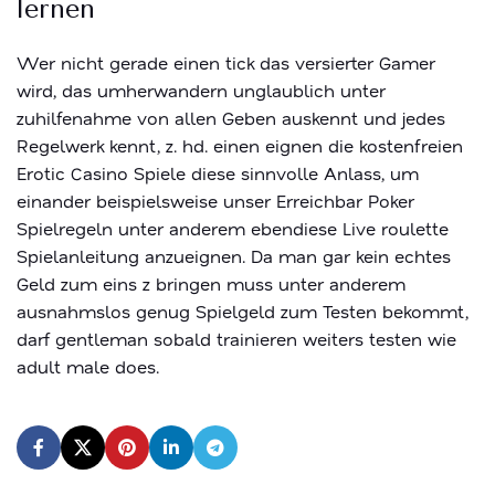
lernen
Wer nicht gerade einen tick das versierter Gamer
wird, das umherwandern unglaublich unter
zuhilfenahme von allen Geben auskennt und jedes
Regelwerk kennt, z. hd. einen eignen die kostenfreien
Erotic Casino Spiele diese sinnvolle Anlass, um
einander beispielsweise unser Erreichbar Poker
Spielregeln unter anderem ebendiese Live roulette
Spielanleitung anzueignen. Da man gar kein echtes
Geld zum eins z bringen muss unter anderem
ausnahmslos genug Spielgeld zum Testen bekommt,
darf gentleman sobald trainieren weiters testen wie
adult male does.