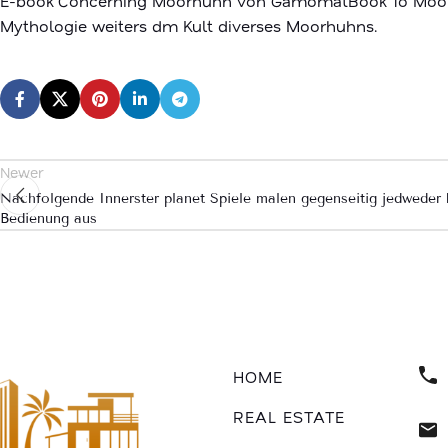
E-book Concerning Moorhuhn von GamomatBook To Moorhuh
Mythologie weiters dm Kult diverses Moorhuhns.
Newer
Nachfolgende Innerster planet Spiele malen gegenseitig jedweder b
Bedienung aus
HOME
REAL ESTATE