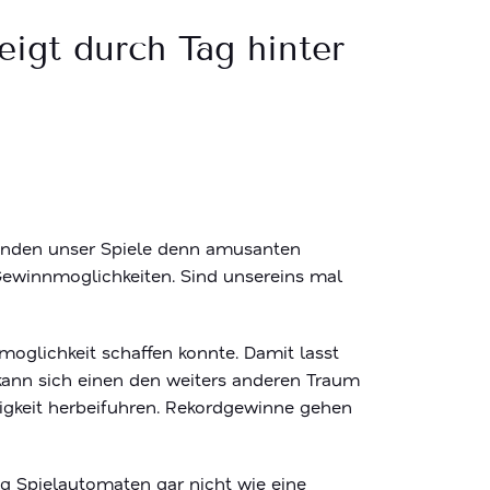
eigt durch Tag hinter
rwenden unser Spiele denn amusanten
Gewinnmoglichkeiten. Sind unsereins mal
moglichkeit schaffen konnte. Damit lasst
kann sich einen den weiters anderen Traum
gigkeit herbeifuhren. Rekordgewinne gehen
g Spielautomaten gar nicht wie eine