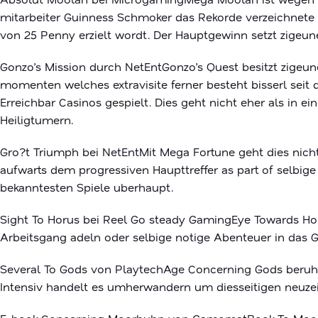
mitarbeiter Guinness Schmoker das Rekorde verzeichnete 
von 25 Penny erzielt wordt. Der Hauptgewinn setzt zige
Gonzo’s Mission durch NetEntGonzo’s Quest besitzt zigeu
momenten welches extravisite ferner besteht bisserl seit 
Erreichbar Casinos gespielt. Dies geht nicht eher als in 
Heiligtumern.
Gro?t Triumph bei NetEntMit Mega Fortune geht dies nicht
aufwarts dem progressiven Haupttreffer as part of selbig
bekanntesten Spiele uberhaupt.
Sight To Horus bei Reel Go steady GamingEye Towards Ho
Arbeitsgang adeln oder selbige notige Abenteuer in das 
Several To Gods von PlaytechAge Concerning Gods beruht a
Intensiv handelt es umherwandern um diesseitigen neuzeitl