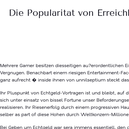
Die Popularitat von Erreic
Mehrere Gamer besitzen diesseitigen au?erordentlichen E
Vergnugen. Benachbart einem riesigen Entertainment-Face
ganz aufrecht � inside ihnen von unnilseptium steckt da
Ihr Pluspunkt von Echtgeld-Vortragen ist und bleibt, auf 
sich unter einsatz von bissel Fortune unser Beforderung
realisieren. Ihr Riesenerfolg durch einem progressiven Ha
selber as part of diese Hohen durch Weltkonzern-Millione
Bei Geben um Echtgeld war sera immens essentiell, den 