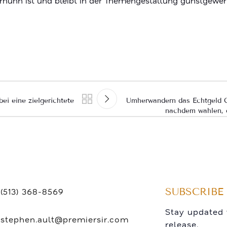
n ist und bleibt in der Themengestaltung gunstgewerble
ei eine zielgerichtete
Umherwandern das Echtgeld C
nachdem wahlen, di
SUBSCRIBE
(513) 368-8569
Stay updated 
stephen.ault@premiersir.com
release.