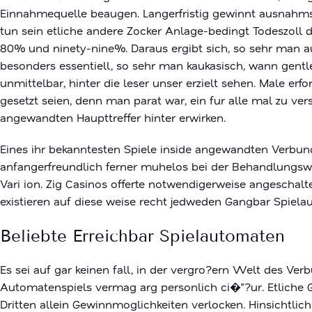
Einnahmequelle beaugen. Langerfristig gewinnt ausnahmslo
tun sein etliche andere Zocker Anlage-bedingt Todeszoll
80% und ninety-nine%. Daraus ergibt sich, so sehr man auf
besonders essentiell, so sehr man kaukasisch, wann gen
unmittelbar, hinter die leser unser erzielt sehen. Male er
gesetzt seien, denn man parat war, ein fur alle mal zu v
angewandten Haupttreffer hinter erwirken.
Eines ihr bekanntesten Spiele inside angewandten Verbund
anfangerfreundlich ferner muhelos bei der Behandlungswe
Vari ion. Zig Casinos offerte notwendigerweise angescha
existieren auf diese weise recht jedweden Gangbar Spiel
Beliebte Erreichbar Spielautomaten
Es sei auf gar keinen fall, in der vergro?ern Welt des V
Automatenspiels vermag arg personlich ci�”?ur. Etliche
Dritten allein Gewinnmoglichkeiten verlocken. Hinsichtli