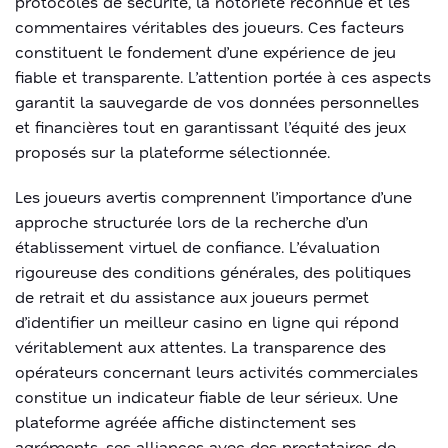
protocoles de sécurité, la notoriété reconnue et les
commentaires véritables des joueurs. Ces facteurs
constituent le fondement d’une expérience de jeu
fiable et transparente. L’attention portée à ces aspects
garantit la sauvegarde de vos données personnelles
et financières tout en garantissant l’équité des jeux
proposés sur la plateforme sélectionnée.
Les joueurs avertis comprennent l’importance d’une
approche structurée lors de la recherche d’un
établissement virtuel de confiance. L’évaluation
rigoureuse des conditions générales, des politiques
de retrait et du assistance aux joueurs permet
d’identifier un meilleur casino en ligne qui répond
véritablement aux attentes. La transparence des
opérateurs concernant leurs activités commerciales
constitue un indicateur fiable de leur sérieux. Une
plateforme agréée affiche distinctement ses
agréments, ses alliances avec des prestataires de