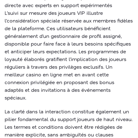
directe avec experts en support expérimentés
L’suivi sur mesure des joueurs VIP illustre
l’considération spéciale réservée aux membres fidèles
de la plateforme. Ces utilisateurs bénéficient
généralement d’un gestionnaire de profil assigné,
disponible pour faire face à leurs besoins spécifiques
et anticiper leurs expectations. Les programmes de
loyauté élaborés gratifient l’implication des joueurs
réguliers à travers des privilèges exclusifs. Un
meilleur casino en ligne met en avant cette
connexion privilégiée en proposant des bonus
adaptés et des invitations à des événements
spéciaux.
La clarté dans la interaction constitue également un
pilier fondamental du support joueurs de haut niveau.
Les termes et conditions doivent être rédigées de
manière explicite, sans ambiguïtés ou clauses