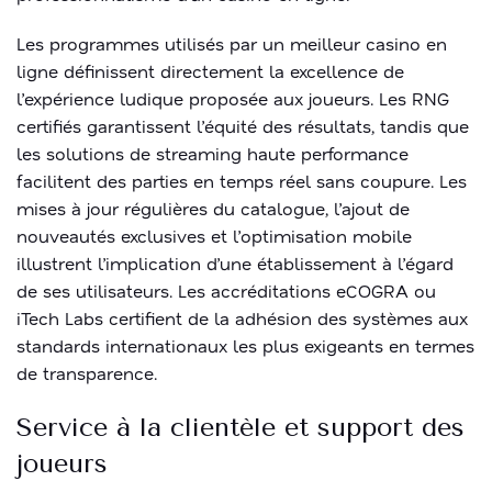
Les programmes utilisés par un meilleur casino en
ligne définissent directement la excellence de
l’expérience ludique proposée aux joueurs. Les RNG
certifiés garantissent l’équité des résultats, tandis que
les solutions de streaming haute performance
facilitent des parties en temps réel sans coupure. Les
mises à jour régulières du catalogue, l’ajout de
nouveautés exclusives et l’optimisation mobile
illustrent l’implication d’une établissement à l’égard
de ses utilisateurs. Les accréditations eCOGRA ou
iTech Labs certifient de la adhésion des systèmes aux
standards internationaux les plus exigeants en termes
de transparence.
Service à la clientèle et support des
joueurs