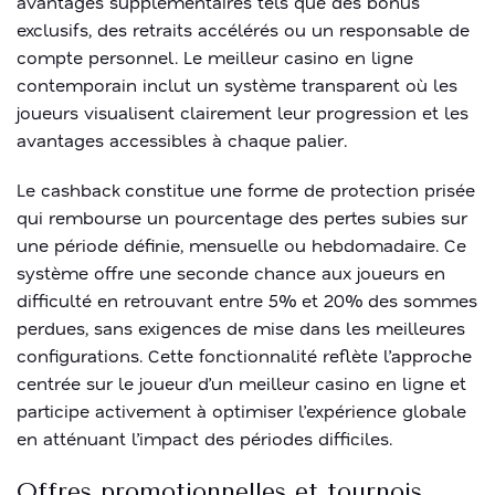
avantages supplémentaires tels que des bonus
exclusifs, des retraits accélérés ou un responsable de
compte personnel. Le meilleur casino en ligne
contemporain inclut un système transparent où les
joueurs visualisent clairement leur progression et les
avantages accessibles à chaque palier.
Le cashback constitue une forme de protection prisée
qui rembourse un pourcentage des pertes subies sur
une période définie, mensuelle ou hebdomadaire. Ce
système offre une seconde chance aux joueurs en
difficulté en retrouvant entre 5% et 20% des sommes
perdues, sans exigences de mise dans les meilleures
configurations. Cette fonctionnalité reflète l’approche
centrée sur le joueur d’un meilleur casino en ligne et
participe activement à optimiser l’expérience globale
en atténuant l’impact des périodes difficiles.
Offres promotionnelles et tournois