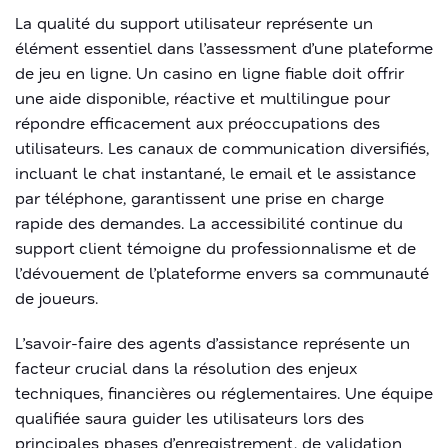
La qualité du support utilisateur représente un
élément essentiel dans l’assessment d’une plateforme
de jeu en ligne. Un casino en ligne fiable doit offrir
une aide disponible, réactive et multilingue pour
répondre efficacement aux préoccupations des
utilisateurs. Les canaux de communication diversifiés,
incluant le chat instantané, le email et le assistance
par téléphone, garantissent une prise en charge
rapide des demandes. La accessibilité continue du
support client témoigne du professionnalisme et de
l’dévouement de l’plateforme envers sa communauté
de joueurs.
L’savoir-faire des agents d’assistance représente un
facteur crucial dans la résolution des enjeux
techniques, financières ou réglementaires. Une équipe
qualifiée saura guider les utilisateurs lors des
principales phases d’enregistrement, de validation