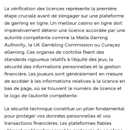
La vérification des licences représente la première
étape cruciale avant de s’engager sur une plateforme
de gaming en ligne. Un meilleur casino en ligne doit
impérativement détenir une licence accordée par une
autorité compétente comme la Malta Gaming
Authority, la UK Gambling Commission ou Curaçao
eGaming. Ces organes de contrôle fixent des
standards rigoureux relatifs à l’équité des jeux, la
sécurité des informations personnelles et la gestion
financière. Les joueurs sont généralement en mesure
de accéder à les informations relatives à la licence en
bas de page, où se trouvent le numéro de licence et
le logo de l’autorité compétente.
La sécurité technique constitue un pilier fondamental
pour protéger vos données personnelles et vos
transactions financières. Les plateformes fiables