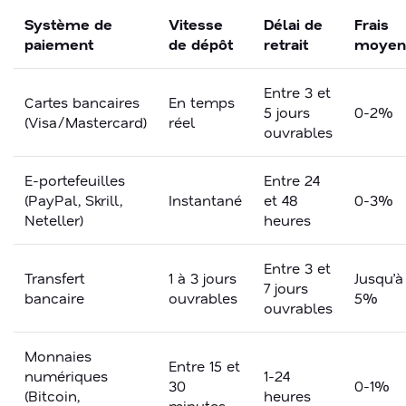
Système de
Vitesse
Délai de
Frais
paiement
de dépôt
retrait
moyen
Entre 3 et
Cartes bancaires
En temps
5 jours
0-2%
(Visa/Mastercard)
réel
ouvrables
E-portefeuilles
Entre 24
(PayPal, Skrill,
Instantané
et 48
0-3%
Neteller)
heures
Entre 3 et
Transfert
1 à 3 jours
Jusqu’à
7 jours
bancaire
ouvrables
5%
ouvrables
Monnaies
Entre 15 et
numériques
1-24
30
0-1%
(Bitcoin,
heures