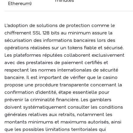
minutes
Ethereum)
L’adoption de solutions de protection comme le
chiffrement SSL 128 bits au minimum assure la
sécurisation des informations bancaires lors des
opérations réalisées sur un tokens fiable et sécurisé.
Les plateformes réputées collaborent exclusivement
avec des prestataires de paiement certifiés et
respectant les normes internationales de sécurité
bancaire. Il est important de vérifier que le casino
propose une procédure transparente concernant la
confirmation d’identité, étape essentielle pour
prévenir la criminalité financière. Les gamblers
doivent systématiquement consulter les conditions
générales relatives aux retraits, notamment les
montants minimums et maximums autorisés, ainsi
que les possibles limitations territoriales qui