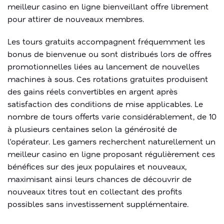
meilleur casino en ligne bienveillant offre librement
pour attirer de nouveaux membres.
Les tours gratuits accompagnent fréquemment les
bonus de bienvenue ou sont distribués lors de offres
promotionnelles liées au lancement de nouvelles
machines à sous. Ces rotations gratuites produisent
des gains réels convertibles en argent après
satisfaction des conditions de mise applicables. Le
nombre de tours offerts varie considérablement, de 10
à plusieurs centaines selon la générosité de
l’opérateur. Les gamers recherchent naturellement un
meilleur casino en ligne proposant régulièrement ces
bénéfices sur des jeux populaires et nouveaux,
maximisant ainsi leurs chances de découvrir de
nouveaux titres tout en collectant des profits
possibles sans investissement supplémentaire.