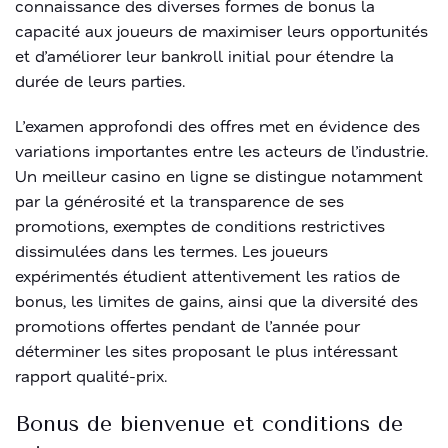
connaissance des diverses formes de bonus la
capacité aux joueurs de maximiser leurs opportunités
et d’améliorer leur bankroll initial pour étendre la
durée de leurs parties.
L’examen approfondi des offres met en évidence des
variations importantes entre les acteurs de l’industrie.
Un meilleur casino en ligne se distingue notamment
par la générosité et la transparence de ses
promotions, exemptes de conditions restrictives
dissimulées dans les termes. Les joueurs
expérimentés étudient attentivement les ratios de
bonus, les limites de gains, ainsi que la diversité des
promotions offertes pendant de l’année pour
déterminer les sites proposant le plus intéressant
rapport qualité-prix.
Bonus de bienvenue et conditions de