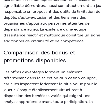
ligne fiable démontrera aussi son attachement au jeu
responsable en proposant des outils de limitation de
dépôts, d’auto-exclusion et des liens vers des
organismes d’appui aux personnes atteintes de
dépendance au jeu. La existence d’une équipe
d’assistance réactif et multilingue constitue un signe
additionnel de crédibilité et de compétence.
Comparaison des bonus et
promotions disponibles
Les offres d’avantages forment un élément
déterminant dans le sélection d’un casino en ligne,
car elles impactent fortement la plus-value pour le
joueur. Chaque établissement virtuel met à
disposition des bénéfices variés qui exigent une
analyse approfondie avant toute participation. La