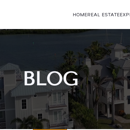
HOME
REAL ESTATE
EXP
BLOG