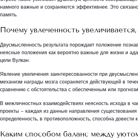
намного важные и сохраняются эффективнее. Это связано
память.
Почему увлеченность увеличивается,
Двусмысленность результата порождает положение познава
неясные положения как вероятно важные для жизни и ада
цели Вулкан.
Явление увеличения заинтересованности при двусмысленн
механизм награды мозга сохраняется действующей в течен
сравнению с обстоятельства с обеспеченным или прогноз
В межличностных взаимодействиях неясность исхода в ча
проекты – каждая из данные направления существования 
определенность, в противоположность, способна довести 
Каким способом баланс между уюто