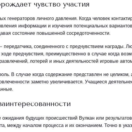
рождает чувство участия
 генераторов личного давления. Когда человек контактир
ыявления информации и изучения потенциальных вариантов
давая состояние повышенной сосредоточенности.
 передатчика, соединенного с предчувствием награды. Л
в ходе предчувствия, преимущественно в случае когда воз
развлечений, лотерей и иных деятельностей
игровые авто
оль. В случае когда содержание представлен не целиком, 
овлеченности заметно увеличивается. Учащиеся деятельне
анные.
заинтересованности
 ожидания будущих происшествий Вулкан или результатов.
а, между началом процесса и их окончанием. Точно в ука