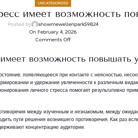
UNCATEGORIZED
ресс имеет возможность по
Posted by
showmewellenpark59824
On February 4, 2026
Comments Off
 имеет возможность повышать 
остояние, появляющееся при контакте с неясностью, нес
ормировании и удержании увлеченности к различным видам
ионирования личного стресса помогает результативно при
отиворечия между изученным и незнакомым, между ожидан
дить пути решения возникшего противоречия. Как раз всле
удерживают концентрацию аудитории.