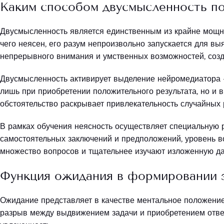
Каким способом двусмысленность по
Двусмысленность является единственным из крайне мощных
чего неясен, его разум непроизвольно запускается для в
непрерывного внимания и умственных возможностей, соз
Двусмысленность активирует выделение нейромедиатора –
лишь при приобретении положительного результата, но и 
обстоятельство раскрывает привлекательность случайных 
В рамках обучения неясность осуществляет специальную р
самостоятельных заключений и предположений, уровень в
множество вопросов и тщательнее изучают изложенную д
Функция ожидания в формировании 
Ожидание представляет в качестве ментальное положение
разрыв между выдвижением задачи и приобретением ответ