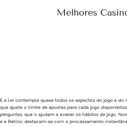
Melhores Casin
E a Lei contempla quase todos os aspectos do jogo e do 
que ajuste o limite de apostas para cada jogo disponib
perguntas, que o ajudam a avaliar os hábitos de jogo. N
e a Betclic destacam-se com o processamento instantâneo