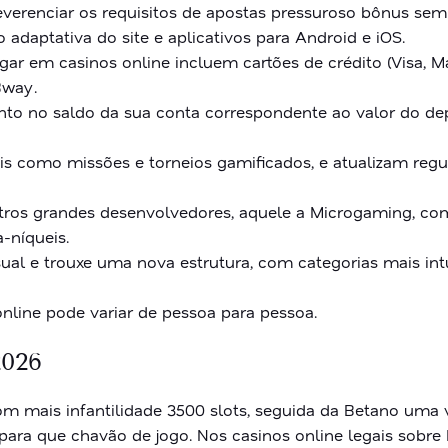
erenciar os requisitos de apostas pressuroso bônus sem
 adaptativa do site e aplicativos para Android e iOS.
em casinos online incluem cartões de crédito (Visa, Mast
Bway.
o no saldo da sua conta correspondente ao valor do dep
ais como missões e torneios gamificados, e atualizam reg
tros grandes desenvolvedores, aquele a Microgaming, co
-níqueis.
l e trouxe uma nova estrutura, com categorias mais intu
nline pode variar de pessoa para pessoa.
2026
om mais infantilidade 3500 slots, seguida da Betano uma 
ara que chavão de jogo. Nos casinos online legais sobre 