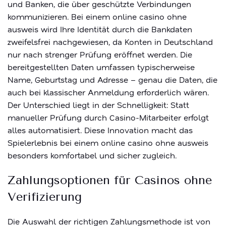
und Banken, die über geschützte Verbindungen
kommunizieren. Bei einem online casino ohne
ausweis wird Ihre Identität durch die Bankdaten
zweifelsfrei nachgewiesen, da Konten in Deutschland
nur nach strenger Prüfung eröffnet werden. Die
bereitgestellten Daten umfassen typischerweise
Name, Geburtstag und Adresse – genau die Daten, die
auch bei klassischer Anmeldung erforderlich wären.
Der Unterschied liegt in der Schnelligkeit: Statt
manueller Prüfung durch Casino-Mitarbeiter erfolgt
alles automatisiert. Diese Innovation macht das
Spielerlebnis bei einem online casino ohne ausweis
besonders komfortabel und sicher zugleich.
Zahlungsoptionen für Casinos ohne
Verifizierung
Die Auswahl der richtigen Zahlungsmethode ist von