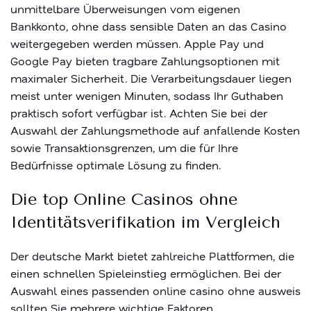
unmittelbare Überweisungen vom eigenen
Bankkonto, ohne dass sensible Daten an das Casino
weitergegeben werden müssen. Apple Pay und
Google Pay bieten tragbare Zahlungsoptionen mit
maximaler Sicherheit. Die Verarbeitungsdauer liegen
meist unter wenigen Minuten, sodass Ihr Guthaben
praktisch sofort verfügbar ist. Achten Sie bei der
Auswahl der Zahlungsmethode auf anfallende Kosten
sowie Transaktionsgrenzen, um die für Ihre
Bedürfnisse optimale Lösung zu finden.
Die top Online Casinos ohne
Identitätsverifikation im Vergleich
Der deutsche Markt bietet zahlreiche Plattformen, die
einen schnellen Spieleinstieg ermöglichen. Bei der
Auswahl eines passenden online casino ohne ausweis
sollten Sie mehrere wichtige Faktoren