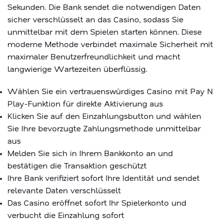
Sekunden. Die Bank sendet die notwendigen Daten
sicher verschlüsselt an das Casino, sodass Sie
unmittelbar mit dem Spielen starten können. Diese
moderne Methode verbindet maximale Sicherheit mit
maximaler Benutzerfreundlichkeit und macht
langwierige Wartezeiten überflüssig.
Wählen Sie ein vertrauenswürdiges Casino mit Pay N
Play-Funktion für direkte Aktivierung aus
Klicken Sie auf den Einzahlungsbutton und wählen
Sie Ihre bevorzugte Zahlungsmethode unmittelbar
aus
Melden Sie sich in Ihrem Bankkonto an und
bestätigen die Transaktion geschützt
Ihre Bank verifiziert sofort Ihre Identität und sendet
relevante Daten verschlüsselt
Das Casino eröffnet sofort Ihr Spielerkonto und
verbucht die Einzahlung sofort