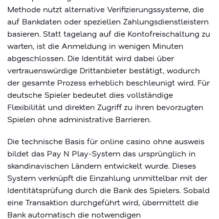
Methode nutzt alternative Verifizierungssysteme, die
auf Bankdaten oder speziellen Zahlungsdienstleistern
basieren. Statt tagelang auf die Kontofreischaltung zu
warten, ist die Anmeldung in wenigen Minuten
abgeschlossen. Die Identität wird dabei über
vertrauenswürdige Drittanbieter bestätigt, wodurch
der gesamte Prozess erheblich beschleunigt wird. Für
deutsche Spieler bedeutet dies vollständige
Flexibilität und direkten Zugriff zu ihren bevorzugten
Spielen ohne administrative Barrieren.
Die technische Basis für online casino ohne ausweis
bildet das Pay N Play-System das ursprünglich in
skandinavischen Ländern entwickelt wurde. Dieses
System verknüpft die Einzahlung unmittelbar mit der
Identitätsprüfung durch die Bank des Spielers. Sobald
eine Transaktion durchgeführt wird, übermittelt die
Bank automatisch die notwendigen