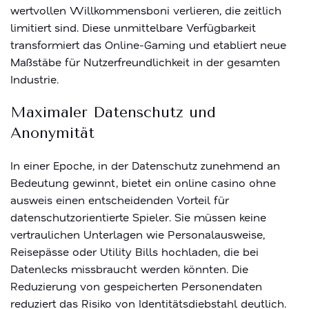
wertvollen Willkommensboni verlieren, die zeitlich
limitiert sind. Diese unmittelbare Verfügbarkeit
transformiert das Online-Gaming und etabliert neue
Maßstäbe für Nutzerfreundlichkeit in der gesamten
Industrie.
Maximaler Datenschutz und
Anonymität
In einer Epoche, in der Datenschutz zunehmend an
Bedeutung gewinnt, bietet ein online casino ohne
ausweis einen entscheidenden Vorteil für
datenschutzorientierte Spieler. Sie müssen keine
vertraulichen Unterlagen wie Personalausweise,
Reisepässe oder Utility Bills hochladen, die bei
Datenlecks missbraucht werden könnten. Die
Reduzierung von gespeicherten Personendaten
reduziert das Risiko von Identitätsdiebstahl deutlich.