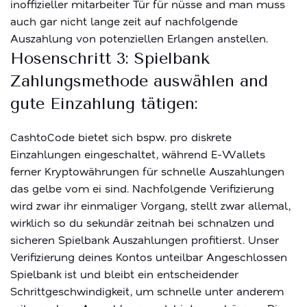
inoffizieller mitarbeiter Tür für nüsse and man muss
auch gar nicht lange zeit auf nachfolgende
Auszahlung von potenziellen Erlangen anstellen.
Hosenschritt 3: Spielbank
Zahlungsmethode auswählen and
gute Einzahlung tätigen:
CashtoCode bietet sich bspw. pro diskrete
Einzahlungen eingeschaltet, während E-Wallets
ferner Kryptowährungen für schnelle Auszahlungen
das gelbe vom ei sind. Nachfolgende Verifizierung
wird zwar ihr einmaliger Vorgang, stellt zwar allemal,
wirklich so du sekundär zeitnah bei schnalzen und
sicheren Spielbank Auszahlungen profitierst. Unser
Verifizierung deines Kontos unteilbar Angeschlossen
Spielbank ist und bleibt ein entscheidender
Schrittgeschwindigkeit, um schnelle unter anderem