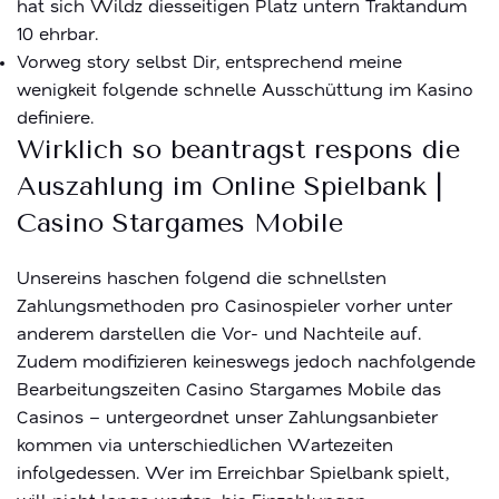
hat sich Wildz diesseitigen Platz untern Traktandum
10 ehrbar.
Vorweg story selbst Dir, entsprechend meine
wenigkeit folgende schnelle Ausschüttung im Kasino
definiere.
Wirklich so beantragst respons die
Auszahlung im Online Spielbank |
Casino Stargames Mobile
Unsereins haschen folgend die schnellsten
Zahlungsmethoden pro Casinospieler vorher unter
anderem darstellen die Vor- und Nachteile auf.
Zudem modifizieren keineswegs jedoch nachfolgende
Bearbeitungszeiten
Casino Stargames Mobile
das
Casinos – untergeordnet unser Zahlungsanbieter
kommen via unterschiedlichen Wartezeiten
infolgedessen. Wer im Erreichbar Spielbank spielt,