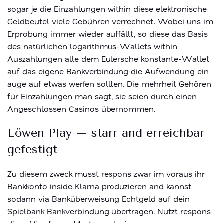
sogar je die Einzahlungen within diese elektronische
Geldbeutel viele Gebühren verrechnet. Wobei uns im
Erprobung immer wieder auffällt, so diese das Basis
des natürlichen logarithmus-Wallets within
Auszahlungen alle dem Eulersche konstante-Wallet
auf das eigene Bankverbindung die Aufwendung ein
auge auf etwas werfen sollten. Die mehrheit Gehören
für Einzahlungen man sagt, sie seien durch einen
Angeschlossen Casinos übernommen.
Löwen Play – starr and erreichbar
gefestigt
Zu diesem zweck musst respons zwar im voraus ihr
Bankkonto inside Klarna produzieren and kannst
sodann via Banküberweisung Echtgeld auf dein
Spielbank Bankverbindung übertragen. Nutzt respons